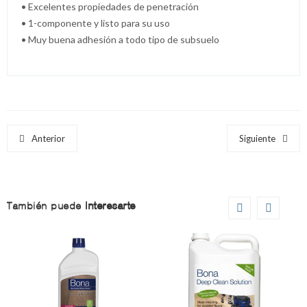
• Excelentes propiedades de penetración
• 1-componente y listo para su uso
• Muy buena adhesión a todo tipo de subsuelo
Anterior
Siguiente
También puede
interesarte
Este
producto
tiene
múltiples
variantes.
Las