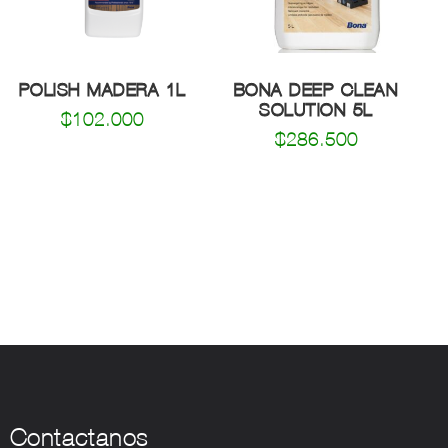
opciones
se
pueden
elegir
POLISH MADERA 1L
BONA DEEP CLEAN
en
SOLUTION 5L
la
$
102.000
página
$
286.500
de
producto
Contactanos