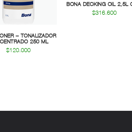
$
316.600
ONER – TONALIZADOR
CENTRADO 250 ML
$
120.000
Escribinos