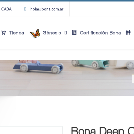
9, CABA
hola@bona.com.ar
Tienda
Génesis
Certificación Bona
Bona Deep Cl