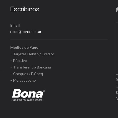
Email
rocio@bona.com.ar
Medios de Pago:
– Tarjetas Débito / Crédito
– Efectivo
– Transferencia Bancaria
– Cheques / E.Cheq
R
– Mercadopago
©
B