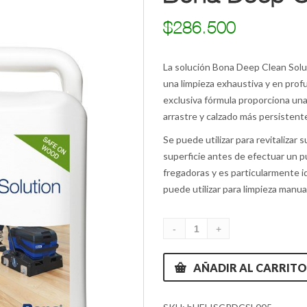
$
286.500
La solución Bona Deep Clean Solu
una limpieza exhaustiva y en prof
exclusiva fórmula proporciona una 
arrastre y calzado más persistente
Se puede utilizar para revitalizar
superficie antes de efectuar un p
fregadoras y es particularmente 
puede utilizar para limpieza manua
AÑADIR AL CARRIT
SKU:
bHELISCRDCSL005
Categorías:
Cuidados
,
Para ma