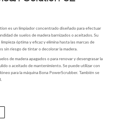
tion es un limpiador concentrado diseñado para efectuar
undidad de suelos de madera barnizados o aceitados. Su
limpieza óptima y eficaz y elimina hasta las marcas de
s sin riesgo de tintar o decolorar la madera.
 suelos de madera apagados o para renovar y desengrasar la
ulido o aceitado de mantenimiento. Se puede utilizar con
idóneo para la máquina Bona PowerScrubber. También se
l.
O
dera
,
Para pisos encerados
,
Para superficies duras y