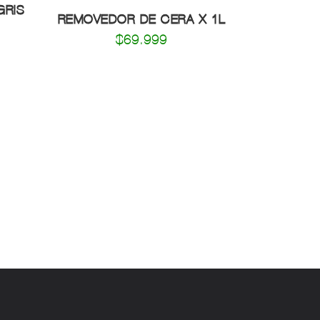
$
69.999
¡Conocenos!